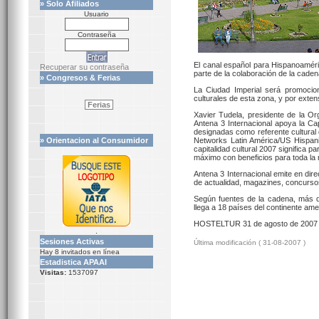
» Solo Afiliados
Usuario
Contraseña
El canal español para Hispanoaméri
Recuperar su contraseña
parte de la colaboración de la caden
» Congresos & Ferias
La Ciudad Imperial será promocion
culturales de esta zona, y por exten
Ferias
Xavier Tudela, presidente de la Or
Antena 3 Internacional apoya la Ca
designadas como referente cultural
» Orientacion al Consumidor
Networks Latin América/US Hispanic
capitalidad cultural 2007 significa 
máximo con beneficios para toda la 
Antena 3 Internacional emite en dir
de actualidad, magazines, concursos
Según fuentes de la cadena, más de
llega a 18 países del continente ame
HOSTELTUR 31 de agosto de 2007
.
Sesiones Activas
Última modificación ( 31-08-2007 )
Hay 8 invitados en línea
Estadistica APAAI
Visitas:
1537097